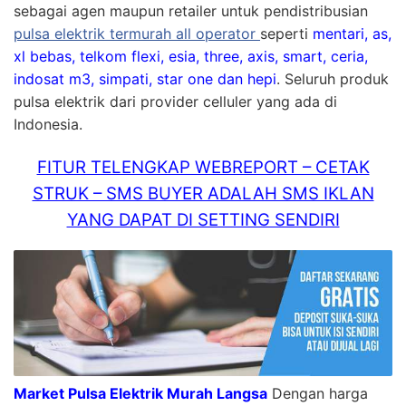
sebagai agen maupun retailer untuk pendistribusian
pulsa elektrik termurah all operator
seperti
mentari, as,
xl bebas, telkom flexi, esia, three, axis, smart, ceria,
indosat m3, simpati, star one dan hepi
. Seluruh produk
pulsa elektrik dari provider celluler yang ada di
Indonesia.
FITUR TELENGKAP WEBREPORT – CETAK
STRUK – SMS BUYER ADALAH SMS IKLAN
YANG DAPAT DI SETTING SENDIRI
Market Pulsa Elektrik Murah Langsa
Dengan harga