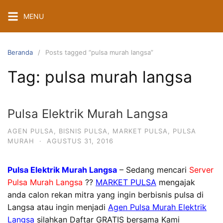
Langsung
MENU
ke
konten
Beranda
Posts tagged “pulsa murah langsa”
Tag:
pulsa murah langsa
Pulsa Elektrik Murah Langsa
AGEN PULSA
,
BISNIS PULSA
,
MARKET PULSA
,
PULSA
MURAH
·
AGUSTUS 31, 2016
Pulsa Elektrik Murah Langsa
– Sedang mencari
Server
Pulsa Murah Langsa
??
MARKET PULSA
mengajak
anda calon rekan mitra yang ingin berbisnis pulsa di
Langsa atau ingin menjadi
Agen Pulsa Murah Elektrik
Langsa
silahkan Daftar GRATIS bersama Kami