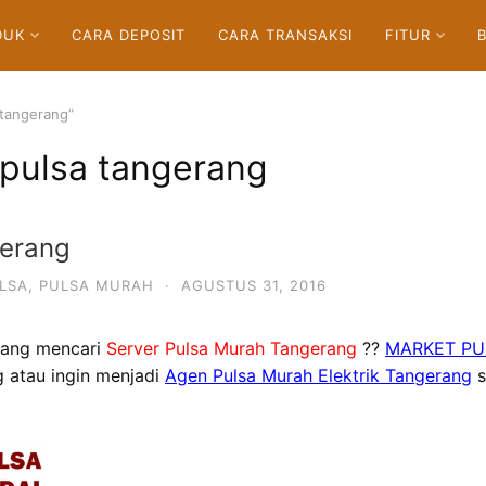
DUK
CARA DEPOSIT
CARA TRANSAKSI
FITUR
 tangerang”
 pulsa tangerang
gerang
LSA
,
PULSA MURAH
·
AGUSTUS 31, 2016
ang mencari
Server Pulsa Murah Tangerang
??
MARKET PU
g atau ingin menjadi
Agen Pulsa Murah Elektrik Tangerang
s