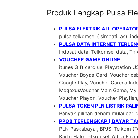
Produk Lengkap Pulsa Ele
PULSA ELEKTRIK ALL OPERATO
pulsa telkomsel ( simpati, as), indo
PULSA DATA INTERNET TERLE
Indosat data, Telkomsel data, Th
VOUCHER GAME ONLINE
itunes Gift card us, Playstation 
Voucher Boyaa Card, Voucher cab
Google Play, Voucher Garena In
MegaxusVoucher Main Game, My C
Voucher Playon, Voucher Playfish
PULSA TOKEN PLN LISTRIK PAL
Banyak pilihan denom mulai dari 
PPOB TERLENGKAP ( BAYAR TAG
PLN Paskabayar, BPJS, Telkom (Te
Kartu Halo Telkomsel, Adira Fin