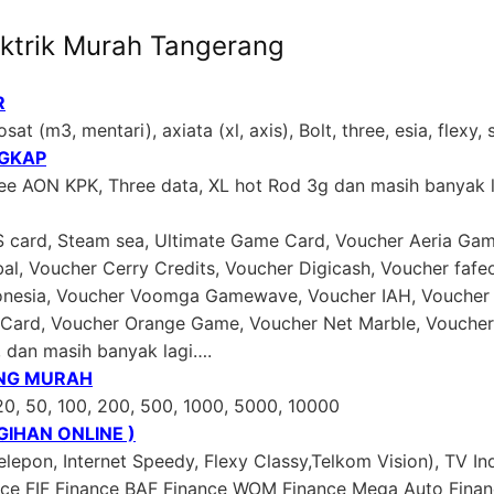
ktrik Murah Tangerang
R
sat (m3, mentari), axiata (xl, axis), Bolt, three, esia, flexy,
NGKAP
ree AON KPK, Three data, XL hot Rod 3g dan masih banyak 
US card, Steam sea, Ultimate Game Card, Voucher Aeria Gam
al, Voucher Cerry Credits, Voucher Digicash, Voucher faf
donesia, Voucher Voomga Gamewave, Voucher IAH, Voucher 
ard, Voucher Orange Game, Voucher Net Marble, Voucher 
, dan masih banyak lagi….
ING MURAH
20, 50, 100, 200, 500, 1000, 5000, 10000
IHAN ONLINE )
lepon, Internet Speedy, Flexy Classy,Telkom Vision), TV In
ance FIF Finance BAF Finance WOM Finance Mega Auto Fina