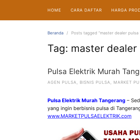
Langsung
HOME
CARA DAFTAR
HARGA PRO
ke
konten
Beranda
Posts tagged “master dealer pulsa
Tag:
master dealer
Pulsa Elektrik Murah Tan
AGEN PULSA
,
BISNIS PULSA
,
MARKET PU
Pulsa Elektrik Murah Tangerang
– Sed
yang ingin berbisnis pulsa di Tangeran
www.MARKETPULSAELEKTRIK.com