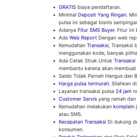
GRATIS
biaya pendaftaran.
Minimal
Deposit Yang Ringan
. Mi
pulsa ini sebagai bisnis sampinga
Adanya
Fitur SMS Buyer
. Fitur i
Ada
Web Report
Dengan web repor
Kemudahan
Transaksi
, Transaksi
menggunakan kode, banyak piliha
Ada Cetak Struk Untuk
Transaksi
membantu karena akan membuat l
Saldo Tidak Pernah Hangus dan Bis
Harga pulsa termurah
. Silahkan d
Layanan transaksi pulsa
24 jam
no
Customer Servis
yang ramah dan 
Kemudahan melakukan
komplain
j
atau SMS.
Kecepatan Transaks
i Di dukung d
konsumen.