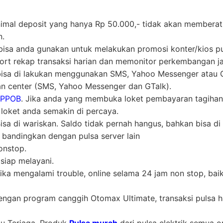
nimal deposit yang hanya Rp 50.000,- tidak akan memberat
n.
ni bisa anda gunakan untuk melakukan promosi konter/kios p
t rekap transaksi harian dan memonitor perkembangan ja
 bisa di lakukan menggunakan SMS, Yahoo Messenger atau Gt
n center (SMS, Yahoo Messenger dan GTalk).
 PPOB
. Jika anda yang membuka loket pembayaran tagihan
oket anda semakin di percaya.
a di wariskan. Saldo tidak pernah hangus, bahkan bisa di 
i bandingkan dengan pulsa server lain
nstop.
siap melayani.
ika mengalami trouble, online selama 24 jam non stop, bai
engan program canggih Otomax Ultimate, transaksi pulsa h