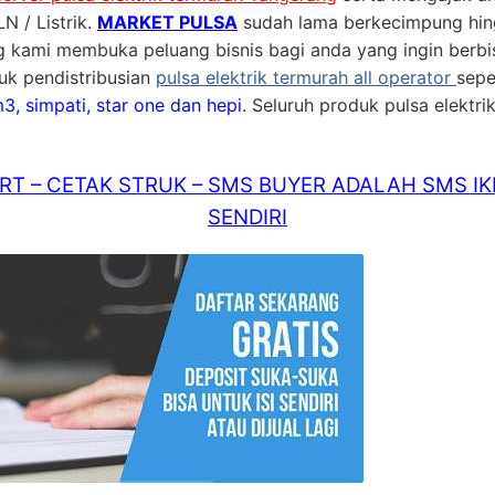
N / Listrik.
MARKET PULSA
sudah lama berkecimpung hing
ng kami membuka peluang bisnis bagi anda yang ingin berbis
uk pendistribusian
pulsa elektrik termurah all operator
sepe
 m3, simpati, star one dan hepi
. Seluruh produk pulsa elektrik
T – CETAK STRUK – SMS BUYER ADALAH SMS IK
SENDIRI