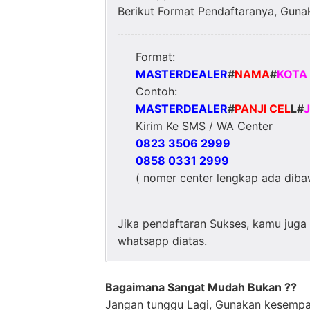
Berikut Format Pendaftaranya, Gu
Format:
MASTERDEALER
#
NAMA
#
KOTA
Contoh:
MASTERDEALER
#
PANJI CEL
L#
Kirim Ke SMS / WA Center
0823 3506 2999
0858 0331 2999
( nomer center lengkap ada dib
Jika pendaftaran Sukses, kamu juga
whatsapp diatas.
Bagaimana Sangat Mudah Bukan ??
Jangan tunggu Lagi, Gunakan kesempat