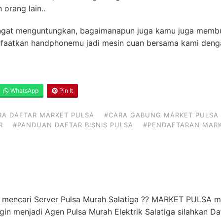
orang lain..
sangat menguntungkan, bagaimanapun juga kamu juga mem
nfaatkan handphonemu jadi mesin cuan bersama kami dengan
WhatsApp
Pin It
RA DAFTAR MARKET PULSA
#CARA GABUNG MARKET PULSA
R
#PANDUAN DAFTAR BISNIS PULSA
#PENDAFTARAN MARK
ng mencari Server Pulsa Murah Salatiga ?? MARKET PULSA m
 ingin menjadi Agen Pulsa Murah Elektrik Salatiga silahkan 