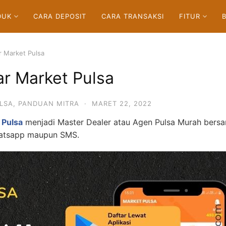
DUK
CARA DEPOSIT
CARA TRANSAKSI
FITUR
r Market Pulsa
r Market Pulsa
LSA
,
PANDUAN MITRA
·
MARET 22, 2022
 Pulsa
menjadi Master Dealer atau Agen Pulsa Murah bers
Whatsapp maupun SMS.