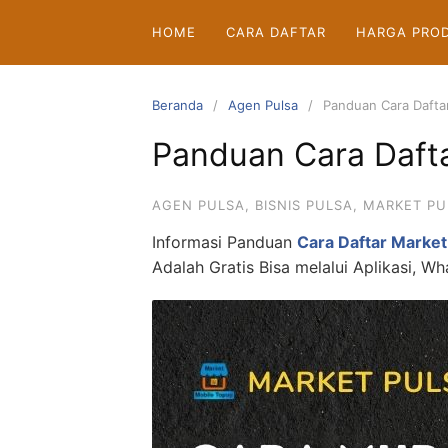
Langsung
HOME
CARA DAFTAR
HARGA PRO
ke
konten
Beranda
Agen Pulsa
Panduan Cara Dafta
Panduan Cara Dafta
AGEN PULSA
,
BISNIS PULSA
,
MARKET PU
Informasi Panduan
Cara Daftar Market
Adalah Gratis Bisa melalui Aplikasi, 