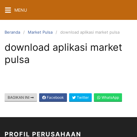
Langsung
MENU
ke
konten
Beranda
Market Pulsa
download aplikasi market pulsa
download aplikasi market
pulsa
BAGIKAN INI
Facebook
Twitter
WhatsApp
PROFIL PERUSAHAAN