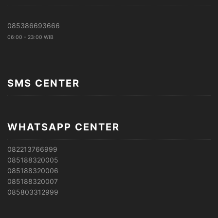
085386693666
06:00 - 23:00 WIB
SMS CENTER
WHATSAPP CENTER
082213766999
085188320005
085188320006
085188320007
085803312999