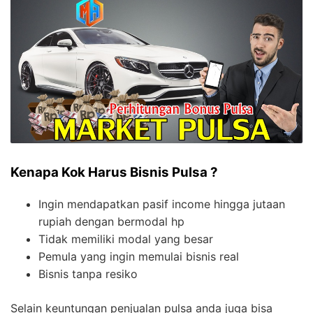
Kenapa Kok Harus
Bisnis Pulsa
?
Ingin mendapatkan pasif income hingga jutaan
rupiah dengan bermodal hp
Tidak memiliki modal yang besar
Pemula yang ingin memulai bisnis real
Bisnis tanpa resiko
Selain keuntungan penjualan pulsa anda juga bisa