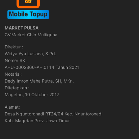
MARKET PULSA
CV.Market Chip Multiguna
Direktur :
Widya Ayu Lusiana, S.Pd.
Nomer SK :
AHU-0002860-AH.01.14 Tahun 2021
Notaris :
Dedy Imron Maha Putra, SH, MKn.
Ditetapkan :
Magetan, 10 Oktober 2017
Alamat:
Desa Nguntoronadi RT24/04 Kec. Nguntoronadi
Kab. Magetan Prov. Jawa Timur