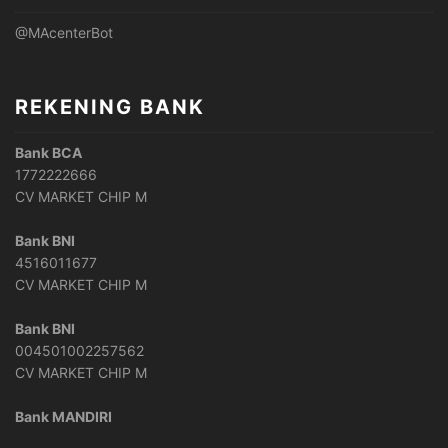
@MAcenterBot
REKENING BANK
Bank BCA
1772222666
CV MARKET CHIP M
Bank BNI
4516011677
CV MARKET CHIP M
Bank BNI
004501002257562
CV MARKET CHIP M
Bank MANDIRI