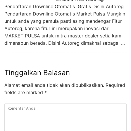
Pendaftaran Downline Otomatis Gratis Disini Autoreg
Pendaftaran Downline Otomatis Market Pulsa Mungkin
untuk anda yang pemula pasti asing mendengar Fitur
Autoreg, karena fitur ini merupakan inovasi dari
MARKET PULSA untuk mitra master dealer setia kami
dimanapun berada. Disini Autoreg dimaknai sebagai …
Tinggalkan Balasan
Alamat email anda tidak akan dipublikasikan.
Required
fields are marked
*