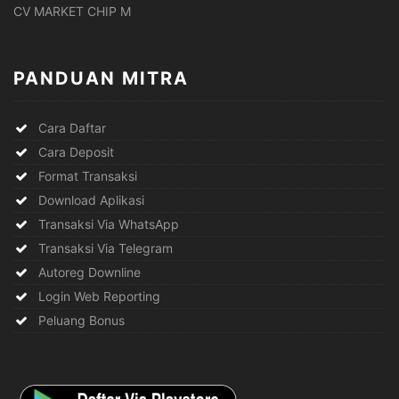
CV MARKET CHIP M
PANDUAN MITRA
Cara Daftar
Cara Deposit
Format Transaksi
Download Aplikasi
Transaksi Via WhatsApp
Transaksi Via Telegram
Autoreg Downline
Login Web Reporting
Peluang Bonus