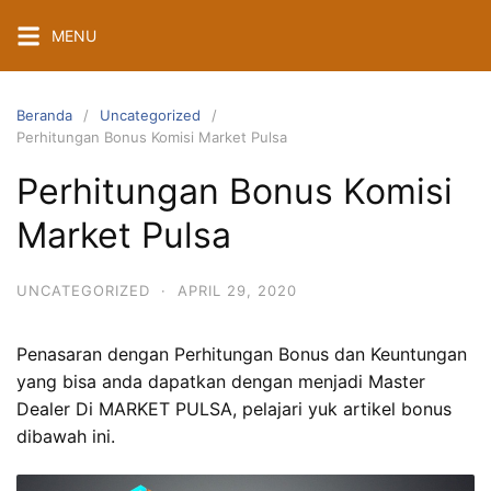
Langsung
MENU
ke
konten
Beranda
Uncategorized
Perhitungan Bonus Komisi Market Pulsa
Perhitungan Bonus Komisi
Market Pulsa
UNCATEGORIZED
·
APRIL 29, 2020
Penasaran dengan Perhitungan Bonus dan Keuntungan
yang bisa anda dapatkan dengan menjadi Master
Dealer Di MARKET PULSA, pelajari yuk artikel bonus
dibawah ini.