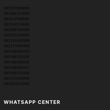
081270264999
081385373999
082213766999
082240514999
082289794999
082331024999
082335062999
082337056999
085188320003
085188320005
085188320006
085188320007
085188320009
085231540999
085803312999
WHATSAPP CENTER