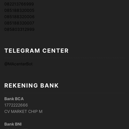
082213766999
085188320005
085188320006
085188320007
085803312999
TELEGRAM CENTER
@MAcenterBot
REKENING BANK
Bank BCA
1772222666
CV MARKET CHIP M
Bank BNI