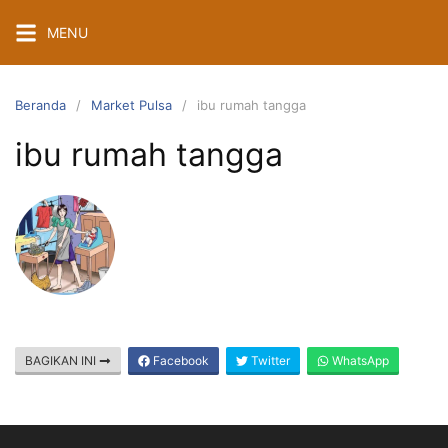
Langsung
MENU
ke
konten
Beranda
Market Pulsa
ibu rumah tangga
ibu rumah tangga
BAGIKAN INI
Facebook
Twitter
WhatsApp