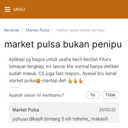
Langsung
MENU
ke
konten
Beranda
Market Pulsa
market pulsa bukan penipu
market pulsa bukan penipu