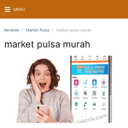
Langsung
MENU
ke
konten
Beranda
Market Pulsa
market pulsa murah
market pulsa murah