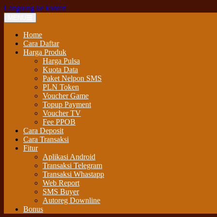
Langsung ke konten
MENU
Home
Cara Daftar
Harga Produk
Harga Pulsa
Kuota Data
Paket Nelpon SMS
PLN Token
Voucher Game
Topup Payment
Voucher TV
Fee PPOB
Cara Deposit
Cara Transaksi
Fitur
Aplikasi Android
Transaksi Telegram
Transaksi Whastapp
Web Report
SMS Buyer
Autoreg Downline
Bonus