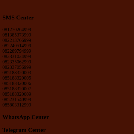
SMS Center
081270264999
081385373999
082213766999
082240514999
082289794999
082331024999
082335062999
082337056999
085188320003
085188320005
085188320006
085188320007
085188320009
085231540999
085803312999
WhatsApp Center
Telegram Center