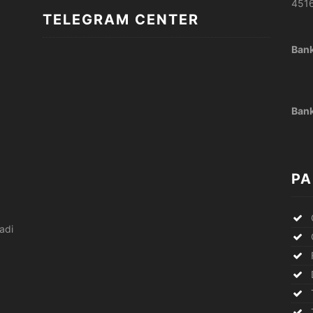
451
TELEGRAM CENTER
Bank
Ban
PA
adi