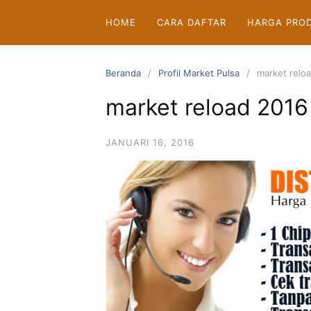
Langsung
HOME
CARA DAFTAR
HARGA PRO
ke
konten
Beranda
Profil Market Pulsa
market relo
market reload 2016
JANUARI 16, 2016