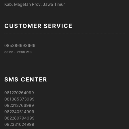
Kab. Magetan Prov. Jawa Timur
CUSTOMER SERVICE
085386693666
06:00 - 23:00 WIB
SMS CENTER
081270264999
081385373999
082213766999
082240514999
082289794999
082331024999