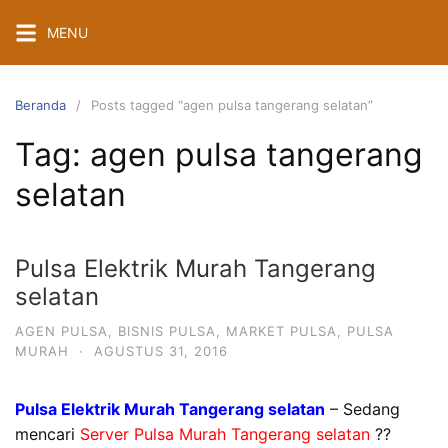
Langsung
MENU
ke
konten
Beranda
Posts tagged “agen pulsa tangerang selatan”
Tag:
agen pulsa tangerang
selatan
Pulsa Elektrik Murah Tangerang
selatan
AGEN PULSA
,
BISNIS PULSA
,
MARKET PULSA
,
PULSA
MURAH
·
AGUSTUS 31, 2016
Pulsa Elektrik Murah Tangerang selatan
– Sedang
mencari
Server Pulsa Murah Tangerang selatan
??