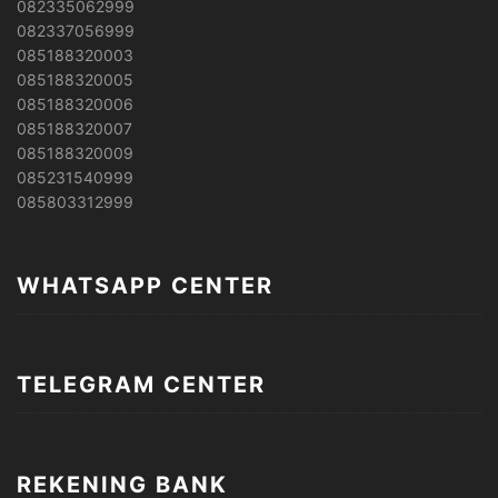
082335062999
082337056999
085188320003
085188320005
085188320006
085188320007
085188320009
085231540999
085803312999
WHATSAPP CENTER
TELEGRAM CENTER
REKENING BANK