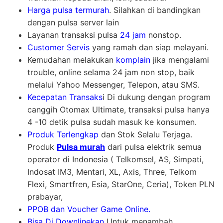
Harga pulsa termurah
. Silahkan di bandingkan
dengan pulsa server lain
Layanan transaksi pulsa
24 jam
nonstop.
Customer Servis
yang ramah dan siap melayani.
Kemudahan melakukan
komplain
jika mengalami
trouble, online selama 24 jam non stop, baik
melalui Yahoo Messenger, Telepon, atau SMS.
Kecepatan Transaks
i Di dukung dengan program
canggih Otomax Ultimate, transaksi pulsa hanya
4 -10 detik pulsa sudah masuk ke konsumen.
Produk Terlengkap
dan Stok Selalu Terjaga.
Produk
Pulsa murah
dari pulsa elektrik semua
operator di Indonesia ( Telkomsel, AS, Simpati,
Indosat IM3, Mentari, XL, Axis, Three, Telkom
Flexi, Smartfren, Esia, StarOne, Ceria), Token PLN
prabayar,
PPOB dan Voucher Game Online.
Bisa Di Downlinekan
Untuk menambah