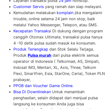
Layanan transaksi pulsa
24 jam
nonstop.
Customer Servis
yang ramah dan siap melayani.
Kemudahan melakukan
komplain
jika mengalami
trouble, online selama 24 jam non stop, baik
melalui Yahoo Messenger, Telepon, atau SMS.
Kecepatan Transaks
i Di dukung dengan program
canggih Otomax Ultimate, transaksi pulsa hanya
4 -10 detik pulsa sudah masuk ke konsumen.
Produk Terlengkap
dan Stok Selalu Terjaga.
Produk
Pulsa murah
dari pulsa elektrik semua
operator di Indonesia ( Telkomsel, AS, Simpati,
Indosat IM3, Mentari, XL, Axis, Three, Telkom
Flexi, Smartfren, Esia, StarOne, Ceria), Token PLN
prabayar,
PPOB dan Voucher Game Online.
Bisa Di Downlinekan
Untuk menambah
penghasilan, selain didapat dari menjual pulsa
langsung ke konsumen Anda juga bisa