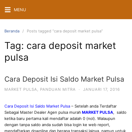
Langsung
MENU
ke
konten
Beranda
Posts tagged “cara deposit market pulsa”
Tag:
cara deposit market
pulsa
Cara Deposit Isi Saldo Market Pulsa
MARKET PULSA
,
PANDUAN MITRA
·
JANUARI 17, 2016
Cara Deposit Isi Saldo Market Pulsa
– Setelah anda Terdaftar
Sebagai Master Dealer Agen pulsa murah
MARKET PULSA
, saldo
ketika baru pertama kali mendaftar adalah 0 (nol). Walaupun
dengan tanpa saldo anda sudah bisa login ke web report,
mendaftarkan downline dan berapa transaksi lainya, namun untuk