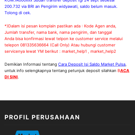
KOM.IR000xxx Sudah transfer deposit tgl 24 sept sebesar
200.732 via BRI an Pengirim widyawati, saldo belum masuk.
Tolong di cek.
*)Dalam isi pesan komplain pastikan ada : Kode Agen anda,
Jumlah transfer, nama bank, nama pengirim, dan tanggal
Anda bisa konfirmasi lewat telpon ke customer service melalui
telepon 081335636664 (Call Only) Atau hubungi customer
servicenya lewat YM berikut : market_help1 , market_help2
Demikian Informasi tentang
Cara Deposit Isi Saldo Market Pulsa
,
untuk info selengkapnya tentang petunjuk deposit silahkan
B
ACA
DI SINI
.
PROFIL PERUSAHAAN