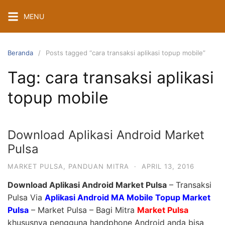
Langsung
MENU
ke
konten
Beranda
Posts tagged “cara transaksi aplikasi topup mobile”
Tag:
cara transaksi aplikasi
topup mobile
Download Aplikasi Android Market
Pulsa
MARKET PULSA
,
PANDUAN MITRA
·
APRIL 13, 2016
Download Aplikasi Android Market Pulsa
– Transaksi
Pulsa Via
Aplikasi Android MA Mobile Topup Market
Pulsa
– Market Pulsa – Bagi Mitra
Market Pulsa
khususnya pengguna handphone Android anda bisa