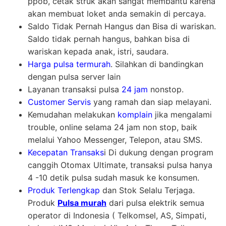
ppob, cetak struk akan sangat membantu karena
akan membuat loket anda semakin di percaya.
Saldo Tidak Pernah Hangus dan Bisa di wariskan.
Saldo tidak pernah hangus, bahkan bisa di
wariskan kepada anak, istri, saudara.
Harga pulsa termurah
. Silahkan di bandingkan
dengan pulsa server lain
Layanan transaksi pulsa
24 jam
nonstop.
Customer Servis
yang ramah dan siap melayani.
Kemudahan melakukan
komplain
jika mengalami
trouble, online selama 24 jam non stop, baik
melalui Yahoo Messenger, Telepon, atau SMS.
Kecepatan Transaks
i Di dukung dengan program
canggih Otomax Ultimate, transaksi pulsa hanya
4 -10 detik pulsa sudah masuk ke konsumen.
Produk Terlengkap
dan Stok Selalu Terjaga.
Produk
Pulsa murah
dari pulsa elektrik semua
operator di Indonesia ( Telkomsel, AS, Simpati,