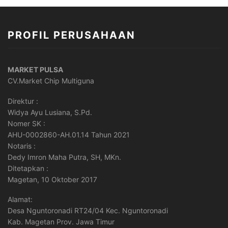
PROFIL PERUSAHAAN
MARKET PULSA
CV.Market Chip Multiguna
Direktur :
Widya Ayu Lusiana, S.Pd.
Nomer SK :
AHU-0002860-AH.01.14 Tahun 2021
Notaris :
Dedy Imron Maha Putra, SH, MKn.
Ditetapkan :
Magetan, 10 Oktober 2017
Alamat:
Desa Nguntoronadi RT24/04 Kec. Nguntoronadi
Kab. Magetan Prov. Jawa Timur