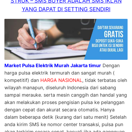
STRUK – SMS BUYER ADALAH SMS IKLAN
YANG DAPAT DI SETTING SENDIRI
Market Pulsa Elektrik Murah Jakarta timur
Dengan
harga pulsa elektrik termurah dan sangat murah (
kompetitif) dan
HARGA NASIONAL
, tidak terbatas oleh
wilayah manapun, diseluruh Indonesia dari sabang
sampai merauke. serta mesin canggih dan handal yang
akan melakukan proses pengisian pulsa ke pelanggan
dengan cepat dan akurat secara otomatis. Hanya
dalam beberapa detik (kurang dari satu menit) Setelah
anda kirim SMS ke nomor center transaksi, pulsa pun
akan terkirim secara cepat, kecuali jika ada gangguan