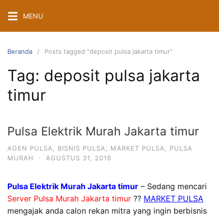
Langsung
MENU
ke
konten
Beranda
Posts tagged “deposit pulsa jakarta timur”
Tag:
deposit pulsa jakarta
timur
Pulsa Elektrik Murah Jakarta timur
AGEN PULSA
,
BISNIS PULSA
,
MARKET PULSA
,
PULSA
MURAH
·
AGUSTUS 31, 2016
Pulsa Elektrik Murah Jakarta timur
– Sedang mencari
Server Pulsa Murah Jakarta timur
??
MARKET PULSA
mengajak anda calon rekan mitra yang ingin berbisnis