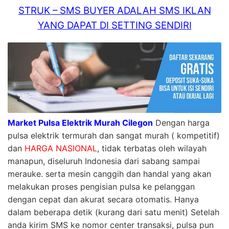
STRUK – SMS BUYER ADALAH SMS IKLAN
YANG DAPAT DI SETTING SENDIRI
Market Pulsa Elektrik Murah Cilegon
Dengan harga
pulsa elektrik termurah dan sangat murah ( kompetitif)
dan
HARGA NASIONAL
, tidak terbatas oleh wilayah
manapun, diseluruh Indonesia dari sabang sampai
merauke. serta mesin canggih dan handal yang akan
melakukan proses pengisian pulsa ke pelanggan
dengan cepat dan akurat secara otomatis. Hanya
dalam beberapa detik (kurang dari satu menit) Setelah
anda kirim SMS ke nomor center transaksi, pulsa pun