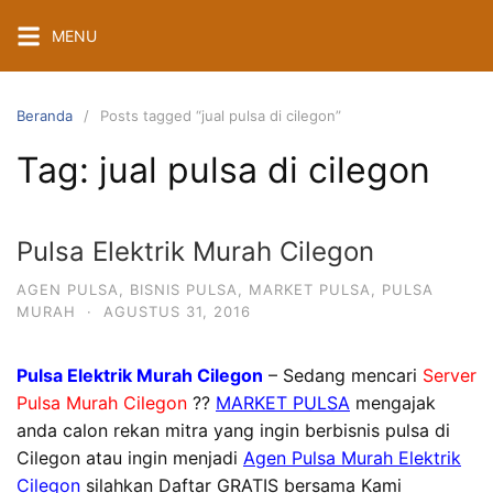
Langsung
MENU
ke
konten
Beranda
Posts tagged “jual pulsa di cilegon”
Tag:
jual pulsa di cilegon
Pulsa Elektrik Murah Cilegon
AGEN PULSA
,
BISNIS PULSA
,
MARKET PULSA
,
PULSA
MURAH
·
AGUSTUS 31, 2016
Pulsa Elektrik Murah Cilegon
– Sedang mencari
Server
Pulsa Murah Cilegon
??
MARKET PULSA
mengajak
anda calon rekan mitra yang ingin berbisnis pulsa di
Cilegon atau ingin menjadi
Agen Pulsa Murah Elektrik
Cilegon
silahkan Daftar GRATIS bersama Kami