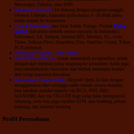
Messenger, Telepon, atau SMS.
Kecepatan Transaks
i Di dukung dengan program canggih
Otomax Ultimate, transaksi pulsa hanya 4 -10 detik pulsa
sudah masuk ke konsumen.
Produk Terlengkap
dan Stok Selalu Terjaga. Produk
Pulsa
murah
dari pulsa elektrik semua operator di Indonesia (
Telkomsel, AS, Simpati, Indosat IM3, Mentari, XL, Axis,
Three, Telkom Flexi, Smartfren, Esia, StarOne, Ceria), Token
PLN prabayar,
PPOB dan Voucher Game Online.
Bisa Di Downlinekan
Untuk menambah penghasilan, selain
didapat dari menjual pulsa langsung ke konsumen Anda juga
bisa mendaftarkan Downline dan berhak mendapat komisi
dari setiap transaksi downline,
Kemudahan Deposit Saldo
. Deposit Open 24 Jam dengan
menggunakan tiket sehingga saldo masuk secara otomatis,
bisa lakukan melalui transfer via BCA, BNI, BRI,
MANDIRI, dan via TELLER bagi yang tidak mempunyai
rekening, serta bisa juga melalui ATM, sms banking, phone
banking, dan internet banking
Profil Perusahaan