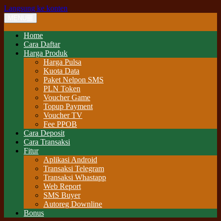
Langsung ke konten
MENU
Home
Cara Daftar
Harga Produk
Harga Pulsa
Kuota Data
Paket Nelpon SMS
PLN Token
Voucher Game
Topup Payment
Voucher TV
Fee PPOB
Cara Deposit
Cara Transaksi
Fitur
Aplikasi Android
Transaksi Telegram
Transaksi Whastapp
Web Report
SMS Buyer
Autoreg Downline
Bonus