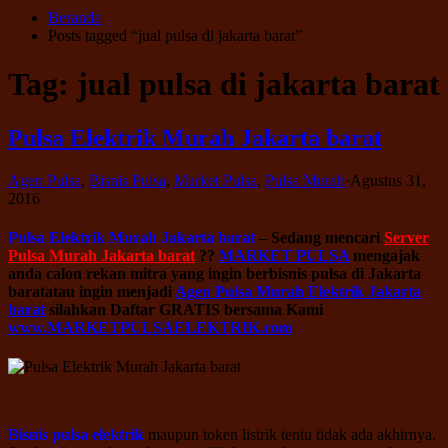
Beranda
Posts tagged “jual pulsa di jakarta barat”
Tag:
jual pulsa di jakarta barat
Pulsa Elektrik Murah Jakarta barat
Agen Pulsa
,
Bisnis Pulsa
,
Market Pulsa
,
Pulsa Murah
·
Agustus 31,
2016
Pulsa Elektrik Murah Jakarta barat
– Sedang mencari
Server
Pulsa Murah Jakarta barat
??
MARKET PULSA
mengajak
anda calon rekan mitra yang ingin berbisnis pulsa di Jakarta
baratatau ingin menjadi
Agen Pulsa Murah Elektrik Jakarta
barat
silahkan Daftar GRATIS bersama Kami
www.MARKETPULSAELEKTRIK.com
Bisnis pulsa elektrik
maupun token listrik tentu tidak ada akhirnya.