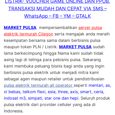
LISTRIK- VOUCHER GAME ONLINE DAN PPOB.
TRANSAKSI MUDAH DAN CEPAT VIA SMS –
WhatsApp – FB – YM – GTALK
MARKET PULSA
mempersembahkan
server pulsa
elektrik termurah Cilegon
serta mengajak anda meraih
kesempatan bersama sama dalam berbisnis pulsa
maupun token PLN / Listrik.
MARKET PULSA
sudah
lama berkecimpung hingga Nama kami sudah tidak
asing lagi di telinga para pebisnis pulsa. Sekarang
kami membuka peluang bisnis bagi anda yang ingin
berbisnis pulsa elektrik untuk menjadi mitra kami
sebagai agen maupun retailer untuk pendistribusian
pulsa elektrik termurah all operator
seperti
mentari, as,
xl bebas, telkom flexi, esia, three, axis, smart, ceria,
indosat m3, simpati, star one dan hepi
. Seluruh produk
pulsa elektrik dari provider celluler yang ada di
Indonesia.