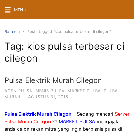
Langsung
MENU
ke
konten
Beranda
Posts tagged “kios pulsa terbesar di cilegon”
Tag:
kios pulsa terbesar di
cilegon
Pulsa Elektrik Murah Cilegon
AGEN PULSA
,
BISNIS PULSA
,
MARKET PULSA
,
PULSA
MURAH
·
AGUSTUS 31, 2016
Pulsa Elektrik Murah Cilegon
– Sedang mencari
Server
Pulsa Murah Cilegon
??
MARKET PULSA
mengajak
anda calon rekan mitra yang ingin berbisnis pulsa di