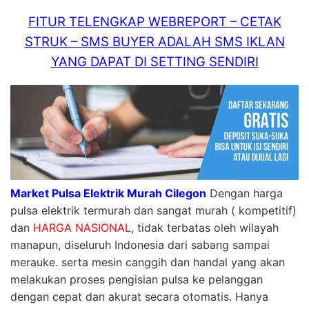
FITUR TELENGKAP WEBREPORT – CETAK
STRUK – SMS BUYER ADALAH SMS IKLAN
YANG DAPAT DI SETTING SENDIRI
Market Pulsa Elektrik Murah Cilegon
Dengan harga
pulsa elektrik termurah dan sangat murah ( kompetitif)
dan
HARGA NASIONAL
, tidak terbatas oleh wilayah
manapun, diseluruh Indonesia dari sabang sampai
merauke. serta mesin canggih dan handal yang akan
melakukan proses pengisian pulsa ke pelanggan
dengan cepat dan akurat secara otomatis. Hanya