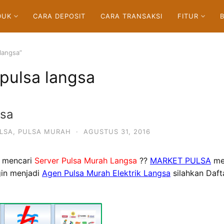
DUK
CARA DEPOSIT
CARA TRANSAKSI
FITUR
langsa”
 pulsa langsa
gsa
LSA
,
PULSA MURAH
·
AGUSTUS 31, 2016
 mencari
Server Pulsa Murah Langsa
??
MARKET PULSA
men
ngin menjadi
Agen Pulsa Murah Elektrik Langsa
silahkan Daf