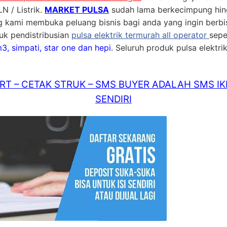
N / Listrik.
MARKET PULSA
sudah lama berkecimpung hing
ng kami membuka peluang bisnis bagi anda yang ingin berbis
uk pendistribusian
pulsa elektrik termurah all operator
sepe
 m3, simpati, star one dan hepi
. Seluruh produk pulsa elektrik
T – CETAK STRUK – SMS BUYER ADALAH SMS IK
SENDIRI