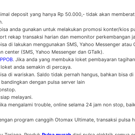
nimal deposit yang hanya Rp 50.000,- tidak akan memberat
n.
ni bisa anda gunakan untuk melakukan promosi konter/kios p
t rekap transaksi harian dan memonitor perkembangan ja
 bisa di lakukan menggunakan SMS, Yahoo Messenger atau Gt
n center (SMS, Yahoo Messenger dan GTalk).
 PPOB
. Jika anda yang membuka loket pembayaran tagihan
oket anda semakin di percaya.
a di wariskan. Saldo tidak pernah hangus, bahkan bisa di 
i bandingkan dengan pulsa server lain
nstop.
siap melayani.
ika mengalami trouble, online selama 24 jam non stop, bai
engan program canggih Otomax Ultimate, transaksi pulsa h
lu Terjaga. Produk
Pulsa murah
dari pulsa elektrik semua o