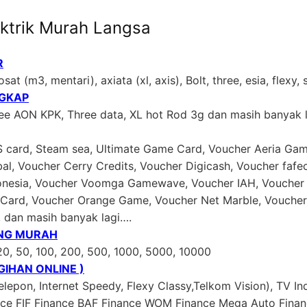
ktrik Murah Langsa
R
sat (m3, mentari), axiata (xl, axis), Bolt, three, esia, flexy,
NGKAP
ree AON KPK, Three data, XL hot Rod 3g dan masih banyak 
US card, Steam sea, Ultimate Game Card, Voucher Aeria Gam
al, Voucher Cerry Credits, Voucher Digicash, Voucher faf
donesia, Voucher Voomga Gamewave, Voucher IAH, Voucher 
ard, Voucher Orange Game, Voucher Net Marble, Voucher 
, dan masih banyak lagi….
ING MURAH
20, 50, 100, 200, 500, 1000, 5000, 10000
IHAN ONLINE )
lepon, Internet Speedy, Flexy Classy,Telkom Vision), TV In
ance FIF Finance BAF Finance WOM Finance Mega Auto Fina