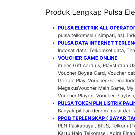
Produk Lengkap Pulsa Ele
PULSA ELEKTRIK ALL OPERATO
pulsa telkomsel ( simpati, as), indo
PULSA DATA INTERNET TERLE
Indosat data, Telkomsel data, Th
VOUCHER GAME ONLINE
itunes Gift card us, Playstation 
Voucher Boyaa Card, Voucher cab
Google Play, Voucher Garena In
MegaxusVoucher Main Game, My C
Voucher Playon, Voucher Playfish
PULSA TOKEN PLN LISTRIK PAL
Banyak pilihan denom mulai dari 
PPOB TERLENGKAP ( BAYAR TAG
PLN Paskabayar, BPJS, Telkom (Te
Kartu Halo Telkomsel, Adira Fin