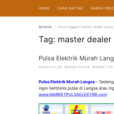
Langsung
HOME
CARA DAFTAR
HARGA PRO
ke
konten
Beranda
Posts tagged “master dealer pulsa 
Tag:
master dealer
Pulsa Elektrik Murah Lan
AGEN PULSA
,
BISNIS PULSA
,
MARKET PU
Pulsa Elektrik Murah Langsa
– Sedang
ingin berbisnis pulsa di Langsa atau i
www.MARKETPULSAELEKTRIK.com