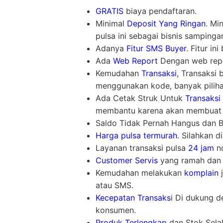
GRATIS
biaya pendaftaran.
Minimal
Deposit Yang Ringan
. Mi
pulsa ini sebagai bisnis sampinga
Adanya
Fitur SMS Buyer
. Fitur i
Ada
Web Report
Dengan web repor
Kemudahan
Transaksi
, Transaksi
menggunakan kode, banyak piliha
Ada Cetak Struk Untuk
Transaksi
membantu karena akan membuat l
Saldo Tidak Pernah Hangus dan Bis
Harga pulsa termurah
. Silahkan d
Layanan transaksi pulsa
24 jam
no
Customer Servis
yang ramah dan 
Kemudahan melakukan
komplain
j
atau SMS.
Kecepatan Transaks
i Di dukung d
konsumen.
Produk Terlengkap
dan Stok Sela