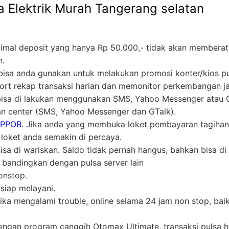
a Elektrik Murah Tangerang selatan
nimal deposit yang hanya Rp 50.000,- tidak akan memberat
n.
ni bisa anda gunakan untuk melakukan promosi konter/kios p
t rekap transaksi harian dan memonitor perkembangan ja
 bisa di lakukan menggunakan SMS, Yahoo Messenger atau Gt
n center (SMS, Yahoo Messenger dan GTalk).
 PPOB
. Jika anda yang membuka loket pembayaran tagihan
oket anda semakin di percaya.
a di wariskan. Saldo tidak pernah hangus, bahkan bisa di 
i bandingkan dengan pulsa server lain
nstop.
siap melayani.
ika mengalami trouble, online selama 24 jam non stop, bai
engan program canggih Otomax Ultimate, transaksi pulsa h