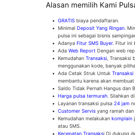
Alasan memilih Kami
Puls
GRATIS
biaya pendaftaran.
Minimal
Deposit Yang Ringan
. Mi
pulsa ini sebagai bisnis sampinga
Adanya
Fitur SMS Buyer
. Fitur i
Ada
Web Report
Dengan web repor
Kemudahan
Transaksi
, Transaksi
menggunakan kode, banyak piliha
Ada Cetak Struk Untuk
Transaksi
membantu karena akan membuat l
Saldo Tidak Pernah Hangus dan Bis
Harga pulsa termurah
. Silahkan d
Layanan transaksi pulsa
24 jam
no
Customer Servis
yang ramah dan 
Kemudahan melakukan
komplain
j
atau SMS.
Kecepatan Transaks
i Di dukung d