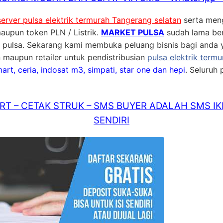
server pulsa elektrik termurah Tangerang selatan
serta men
aupun token PLN / Listrik.
MARKET PULSA
sudah lama be
nis pulsa. Sekarang kami membuka peluang bisnis bagi anda y
 maupun retailer untuk pendistribusian
pulsa elektrik termu
smart, ceria, indosat m3, simpati, star one dan hepi
. Seluruh 
T – CETAK STRUK – SMS BUYER ADALAH SMS IK
SENDIRI