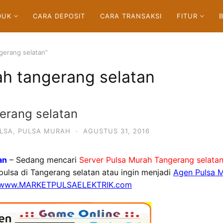
DUK
CARA DEPOSIT
CARA TRANSAKSI
FITUR
gerang selatan”
ah tangerang selatan
gerang selatan
LSA
,
PULSA MURAH
·
AGUSTUS 31, 2016
an
– Sedang mencari
Server Pulsa Murah Tangerang selata
 pulsa di Tangerang selatan atau ingin menjadi
Agen Pulsa M
www.MARKETPULSAELEKTRIK.com