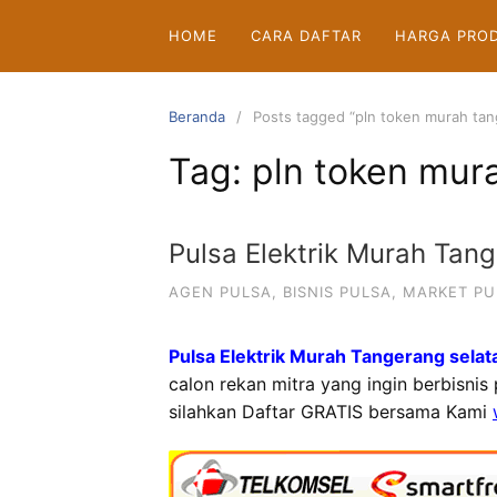
Langsung
HOME
CARA DAFTAR
HARGA PRO
ke
konten
Beranda
Posts tagged “pln token murah tan
Tag:
pln token mur
Pulsa Elektrik Murah Tan
AGEN PULSA
,
BISNIS PULSA
,
MARKET PU
Pulsa Elektrik Murah Tangerang selat
calon rekan mitra yang ingin berbisnis
silahkan Daftar GRATIS bersama Kami