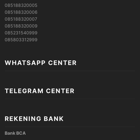
085188320005
085188320006
085188320007
085188320009
085231540999
085803312999
WHATSAPP CENTER
TELEGRAM CENTER
REKENING BANK
Bank BCA