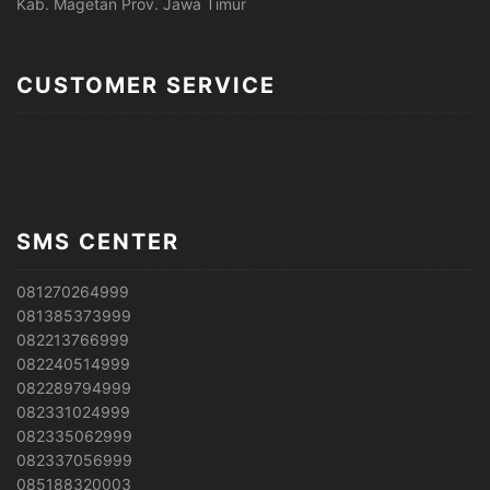
Kab. Magetan Prov. Jawa Timur
CUSTOMER SERVICE
SMS CENTER
081270264999
081385373999
082213766999
082240514999
082289794999
082331024999
082335062999
082337056999
085188320003