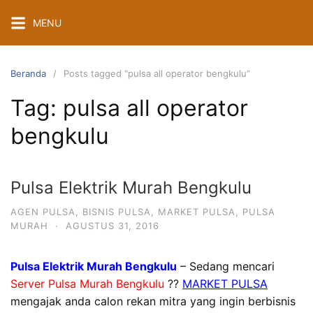
Langsung
MENU
ke
konten
Beranda
Posts tagged “pulsa all operator bengkulu”
Tag:
pulsa all operator
bengkulu
Pulsa Elektrik Murah Bengkulu
AGEN PULSA
,
BISNIS PULSA
,
MARKET PULSA
,
PULSA
MURAH
·
AGUSTUS 31, 2016
Pulsa Elektrik Murah Bengkulu
– Sedang mencari
Server Pulsa Murah Bengkulu
??
MARKET PULSA
mengajak anda calon rekan mitra yang ingin berbisnis