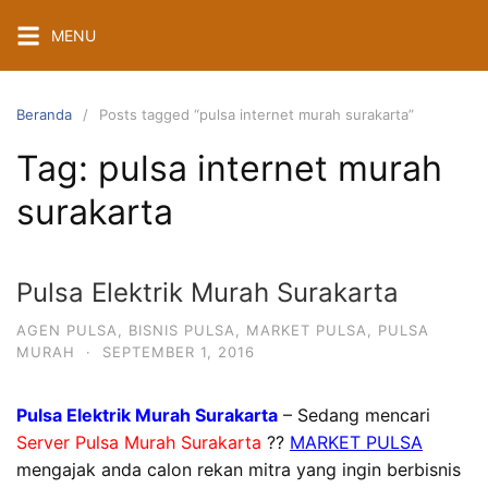
Langsung
MENU
ke
konten
Beranda
Posts tagged “pulsa internet murah surakarta”
Tag:
pulsa internet murah
surakarta
Pulsa Elektrik Murah Surakarta
AGEN PULSA
,
BISNIS PULSA
,
MARKET PULSA
,
PULSA
MURAH
·
SEPTEMBER 1, 2016
Pulsa Elektrik Murah Surakarta
– Sedang mencari
Server Pulsa Murah Surakarta
??
MARKET PULSA
mengajak anda calon rekan mitra yang ingin berbisnis