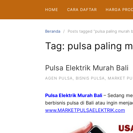
Langsung
HOME
CARA DAFTAR
HARGA PRO
ke
konten
Beranda
Posts tagged “pulsa paling murah b
Tag:
pulsa paling m
Pulsa Elektrik Murah Bali
AGEN PULSA
,
BISNIS PULSA
,
MARKET PU
Pulsa Elektrik Murah Bali
– Sedang me
berbisnis pulsa di Bali atau ingin menj
www.MARKETPULSAELEKTRIK.com