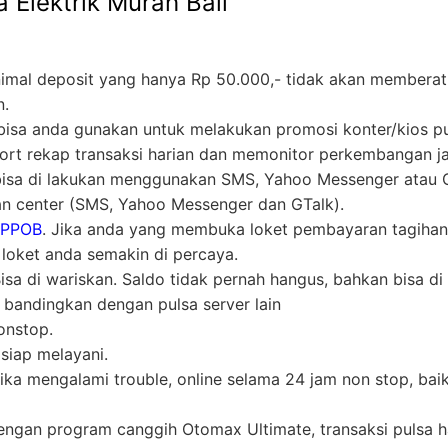
a Elektrik Murah Bali
nimal deposit yang hanya Rp 50.000,- tidak akan memberat
n.
ni bisa anda gunakan untuk melakukan promosi konter/kios p
t rekap transaksi harian dan memonitor perkembangan ja
 bisa di lakukan menggunakan SMS, Yahoo Messenger atau Gt
n center (SMS, Yahoo Messenger dan GTalk).
 PPOB
. Jika anda yang membuka loket pembayaran tagihan
oket anda semakin di percaya.
a di wariskan. Saldo tidak pernah hangus, bahkan bisa di 
i bandingkan dengan pulsa server lain
nstop.
siap melayani.
ika mengalami trouble, online selama 24 jam non stop, bai
engan program canggih Otomax Ultimate, transaksi pulsa h