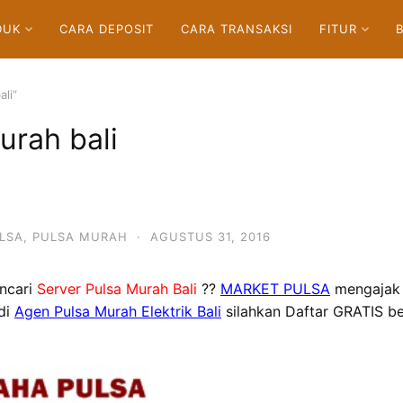
DUK
CARA DEPOSIT
CARA TRANSAKSI
FITUR
ali”
urah bali
LSA
,
PULSA MURAH
·
AGUSTUS 31, 2016
ncari
Server Pulsa Murah Bali
??
MARKET PULSA
mengajak a
adi
Agen Pulsa Murah Elektrik Bali
silahkan Daftar GRATIS b