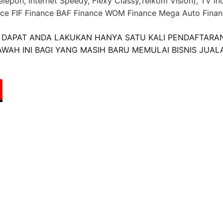
lepon, Internet Speedy, Flexy Classy,Telkom Vision), TV In
ance FIF Finance BAF Finance WOM Finance Mega Auto Fina
DAPAT ANDA LAKUKAN HANYA SATU KALI PENDAFTARAN
WAH INI BAGI YANG MASIH BARU MEMULAI BISNIS JUAL