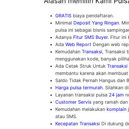
Alasan memilih Kami
Puls
GRATIS
biaya pendaftaran.
Minimal
Deposit Yang Ringan
. Mi
pulsa ini sebagai bisnis sampinga
Adanya
Fitur SMS Buyer
. Fitur i
Ada
Web Report
Dengan web repor
Kemudahan
Transaksi
, Transaksi
menggunakan kode, banyak piliha
Ada Cetak Struk Untuk
Transaksi
membantu karena akan membuat l
Saldo Tidak Pernah Hangus dan Bis
Harga pulsa termurah
. Silahkan d
Layanan transaksi pulsa
24 jam
no
Customer Servis
yang ramah dan 
Kemudahan melakukan
komplain
j
atau SMS.
Kecepatan Transaks
i Di dukung d