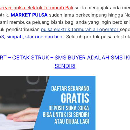
server pulsa elektrik termurah Bali
serta mengajak anda me
trik.
MARKET PULSA
sudah lama berkecimpung hingga Nam
kami membuka peluang bisnis bagi anda yang ingin berbisnis
uk pendistribusian
pulsa elektrik termurah all operator
sepe
 m3, simpati, star one dan hepi
. Seluruh produk pulsa elektrik
T – CETAK STRUK – SMS BUYER ADALAH SMS IK
SENDIRI