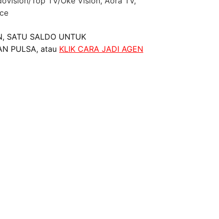
dovision/Top TV/Oke Vision, Aora TV,
nce
, SATU SALDO UNTUK
AN PULSA, atau
KLIK CARA JADI AGEN