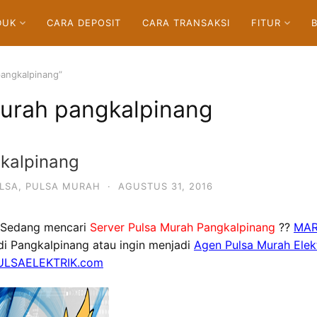
DUK
CARA DEPOSIT
CARA TRANSAKSI
FITUR
pangkalpinang”
murah pangkalpinang
gkalpinang
LSA
,
PULSA MURAH
·
AGUSTUS 31, 2016
 Sedang mencari
Server Pulsa Murah Pangkalpinang
??
MAR
 di Pangkalpinang atau ingin menjadi
Agen Pulsa Murah Elek
LSAELEKTRIK.com