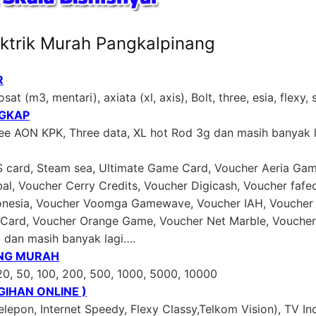
ktrik Murah Pangkalpinang
R
sat (m3, mentari), axiata (xl, axis), Bolt, three, esia, flexy,
NGKAP
ree AON KPK, Three data, XL hot Rod 3g dan masih banyak 
US card, Steam sea, Ultimate Game Card, Voucher Aeria Gam
al, Voucher Cerry Credits, Voucher Digicash, Voucher faf
donesia, Voucher Voomga Gamewave, Voucher IAH, Voucher 
ard, Voucher Orange Game, Voucher Net Marble, Voucher 
, dan masih banyak lagi….
ING MURAH
20, 50, 100, 200, 500, 1000, 5000, 10000
IHAN ONLINE )
lepon, Internet Speedy, Flexy Classy,Telkom Vision), TV In