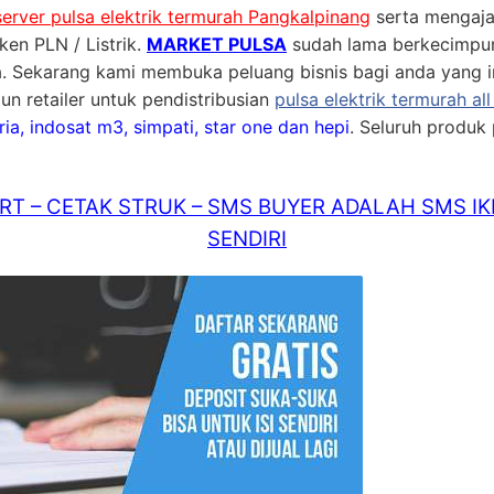
server pulsa elektrik termurah Pangkalpinang
serta mengaja
en PLN / Listrik.
MARKET PULSA
sudah lama berkecimpun
lsa. Sekarang kami membuka peluang bisnis bagi anda yang in
n retailer untuk pendistribusian
pulsa elektrik termurah al
eria, indosat m3, simpati, star one dan hepi
. Seluruh produk p
T – CETAK STRUK – SMS BUYER ADALAH SMS IK
SENDIRI