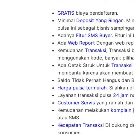
GRATIS
biaya pendaftaran.
Minimal
Deposit Yang Ringan
. Mi
pulsa ini sebagai bisnis sampinga
Adanya
Fitur SMS Buyer
. Fitur i
Ada
Web Report
Dengan web repor
Kemudahan
Transaksi
, Transaksi
menggunakan kode, banyak piliha
Ada Cetak Struk Untuk
Transaksi
membantu karena akan membuat l
Saldo Tidak Pernah Hangus dan Bis
Harga pulsa termurah
. Silahkan d
Layanan transaksi pulsa
24 jam
no
Customer Servis
yang ramah dan 
Kemudahan melakukan
komplain
j
atau SMS.
Kecepatan Transaks
i Di dukung d
konsumen.