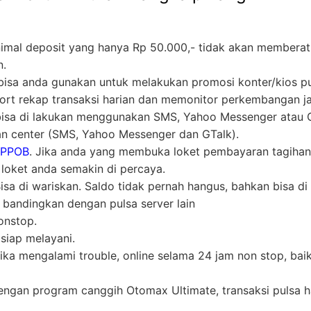
nimal deposit yang hanya Rp 50.000,- tidak akan memberat
n.
ni bisa anda gunakan untuk melakukan promosi konter/kios p
t rekap transaksi harian dan memonitor perkembangan ja
 bisa di lakukan menggunakan SMS, Yahoo Messenger atau Gt
n center (SMS, Yahoo Messenger dan GTalk).
 PPOB
. Jika anda yang membuka loket pembayaran tagihan
oket anda semakin di percaya.
a di wariskan. Saldo tidak pernah hangus, bahkan bisa di 
i bandingkan dengan pulsa server lain
nstop.
siap melayani.
ika mengalami trouble, online selama 24 jam non stop, bai
engan program canggih Otomax Ultimate, transaksi pulsa h