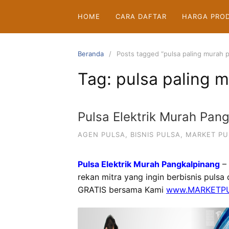
Langsung
HOME
CARA DAFTAR
HARGA PRO
ke
konten
Beranda
Posts tagged “pulsa paling murah 
Tag:
pulsa paling 
Pulsa Elektrik Murah Pan
AGEN PULSA
,
BISNIS PULSA
,
MARKET PU
Pulsa Elektrik Murah Pangkalpinang
–
rekan mitra yang ingin berbisnis pulsa
GRATIS bersama Kami
www.MARKETPU