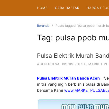
Langsung
HOME
CARA DAFTAR
HARGA PRO
ke
konten
Beranda
Posts tagged “pulsa ppob murah b
Tag:
pulsa ppob m
Pulsa Elektrik Murah Ban
AGEN PULSA
,
BISNIS PULSA
,
MARKET PU
Pulsa Elektrik Murah Banda Aceh
– Se
mitra yang ingin berbisnis pulsa di Ba
bersama Kami
www.MARKETPULSAELE