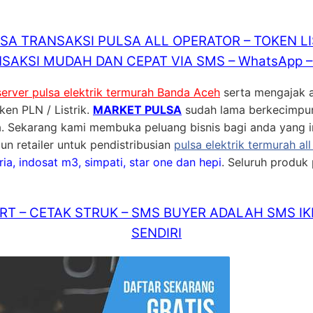
ISA TRANSAKSI PULSA ALL OPERATOR – TOKEN L
SAKSI MUDAH DAN CEPAT VIA SMS – WhatsApp – 
server pulsa elektrik termurah Banda Aceh
serta mengajak 
en PLN / Listrik.
MARKET PULSA
sudah lama berkecimpun
lsa. Sekarang kami membuka peluang bisnis bagi anda yang in
n retailer untuk pendistribusian
pulsa elektrik termurah al
eria, indosat m3, simpati, star one dan hepi
. Seluruh produk p
T – CETAK STRUK – SMS BUYER ADALAH SMS IK
SENDIRI