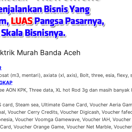
ektrik Murah Banda Aceh
R
sat (m3, mentari), axiata (xl, axis), Bolt, three, esia, flexy,
NGKAP
ree AON KPK, Three data, XL hot Rod 3g dan masih banyak 
US card, Steam sea, Ultimate Game Card, Voucher Aeria Gam
al, Voucher Cerry Credits, Voucher Digicash, Voucher faf
donesia, Voucher Voomga Gamewave, Voucher IAH, Voucher 
ard, Voucher Orange Game, Voucher Net Marble, Voucher 