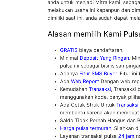
anda untuk menjadi Mitra kami, sebag
melakukan usaha ini kapanpun dan dim
dimiliki saat ini, anda sudah dapat mel
Alasan memilih Kami
Puls
GRATIS
biaya pendaftaran.
Minimal
Deposit Yang Ringan
. Mi
pulsa ini sebagai bisnis sampinga
Adanya
Fitur SMS Buyer
. Fitur i
Ada
Web Report
Dengan web repor
Kemudahan
Transaksi
, Transaksi
menggunakan kode, banyak piliha
Ada Cetak Struk Untuk
Transaksi
membantu karena akan membuat l
Saldo Tidak Pernah Hangus dan Bis
Harga pulsa termurah
. Silahkan d
Layanan transaksi pulsa
24 jam
no