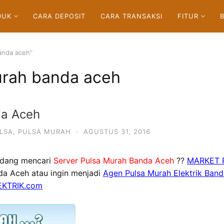
DUK
CARA DEPOSIT
CARA TRANSAKSI
FITUR
anda aceh”
urah banda aceh
da Aceh
LSA
,
PULSA MURAH
·
AGUSTUS 31, 2016
dang mencari
Server Pulsa Murah Banda Aceh
??
MARKET 
nda Aceh atau ingin menjadi
Agen Pulsa Murah Elektrik Ban
KTRIK.com