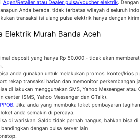
ai
Agen/Retailer atau Dealer pulsa/voucher elektrik
. Dengan
anapun Anda berada, tidak terbatas wilayah diseluruh In
akukan transaksi isi ulang pulsa elektrik hanya dengan kiri
a Elektrik Murah Banda Aceh
nimal deposit yang hanya Rp 50.000,- tidak akan memberat
n.
ni bisa anda gunakan untuk melakukan promosi konter/kios p
t rekap transaksi harian dan memonitor perkembangan ja
 bisa di lakukan menggunakan SMS, Yahoo Messenger atau Gt
n center (SMS, Yahoo Messenger dan GTalk).
 PPOB
. Jika anda yang membuka loket pembayaran tagihan
oket anda semakin di percaya.
a di wariskan. Saldo tidak pernah hangus, bahkan bisa di 
i bandingkan dengan pulsa server lain
nstop.