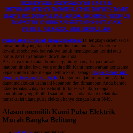
SEBANYAK BANYAKNYA UNTUK
MENDAPATKAN KOMISI ATAU BONUS DARI
TIAP TRX DOWNLINE ANDA. KOMISI / BONUS
DAPAT DI CAIRKAN SETIAP SAAT. GAK
PERLU NUNGGU AKHIR BULAN
Pulsa Elektrik Murah Bangka Belitung
Di lengkapi sistem server
pulsa murah yang dapat di downline kan, anda dapat merekrut
downline sebanyak banyaknya untuk mendapatkan komisi atau
bonus dari tiap transaksi downline anda.
Besar nya komisi atau bonus tergantung banyak nya transaksi
maupun tingkat level yang anda pilih.Kami menawarkan kerjasama
kepada anda untuk menjadi Mitra kami, sebagai
Agen/Retailer atau
Dealer pulsa/voucher elektrik
. Dengan menjadi mitra kami, Anda
dapat melakukan usaha ini kapanpun dan dimanapun Anda berada,
tidak terbatas wilayah diseluruh Indonesia. Cukup dengan
handphone yang dimiliki saat ini, anda sudah dapat melakukan
transaksi isi ulang pulsa elektrik hanya dengan kirim SMS.
Alasan memilih Kami
Pulsa Elektrik
Murah Bangka Belitung
GRATIS
biaya pendaftaran.