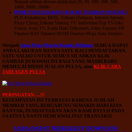
Banyak pilihan denom mulai dari 20, 50, 100, 200, 500,
1000, 5000, 10000
PPOB TERLENGKAP ( BAYAR TAGIHAN ONLINE )
PLN Paskabayar, BPJS, Telkom (Telepon, Internet Speedy,
Flexy Classy,Telkom Vision), TV Indovision/Top TV/Oke
Vision, Aora TV, Kartu Halo Telkomsel, Adira Finance FIF
Finance BAF Finance WOM Finance Mega Auto Finance
Menjadi
Agen Pulsa Murah Bangka Belitung
SEMUA DAPAT
ANDA LAKUKAN HANYA SATU KALI PENDAFTARAN,
SATU SALDO UNTUK SEMUA SILAHKAN KLIK
GAMBAR DI BAWAH INI BAGI YANG MASIH BARU
MEMULAI BISNIS JUALAN PULSA, atau
KLIK CARA
JADI AGEN PULSA
PERINGATAN….!!!
KESEMPATAN INI TERBATAS KARENA JUMLAH
MEMBER YANG BERGABUNG SEMAKIN HARI KIAN
BANYAK, PENDAFTARAN AKAN KAMI BATASI PADA
SAATNYA NANTI DEMI KWALITAS TRANSAKSI
ANDA DAPAT MEREKRUT DOWNLINE