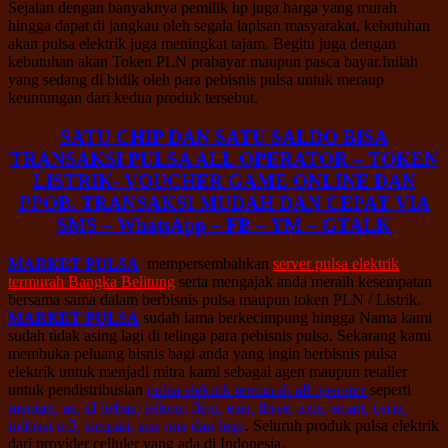
Sejalan dengan banyaknya pemilik hp juga harga yang murah
hingga dapat di jangkau oleh segala lapisan masyarakat, kebutuhan
akan pulsa elektrik juga meningkat tajam. Begitu juga dengan
kebutuhan akan Token PLN prabayar maupun pasca bayar.Inilah
yang sedang di bidik oleh para pebisnis pulsa untuk meraup
keuntungan dari kedua produk tersebut.
SATU CHIP DAN SATU SALDO BISA
TRANSAKSI PULSA ALL OPERATOR – TOKEN
LISTRIK- VOUCHER GAME ONLINE DAN
PPOB. TRANSAKSI MUDAH DAN CEPAT VIA
SMS – WhatsApp – FB – YM – GTALK
MARKET PULSA
mempersembahkan
server pulsa elektrik
termurah Bangka Belitung
serta mengajak anda meraih kesempatan
bersama sama dalam berbisnis pulsa maupun token PLN / Listrik.
MARKET PULSA
sudah lama berkecimpung hingga Nama kami
sudah tidak asing lagi di telinga para pebisnis pulsa. Sekarang kami
membuka peluang bisnis bagi anda yang ingin berbisnis pulsa
elektrik untuk menjadi mitra kami sebagai agen maupun retailer
untuk pendistribusian
pulsa elektrik termurah all operator
seperti
mentari, as, xl bebas, telkom flexi, esia, three, axis, smart, ceria,
indosat m3, simpati, star one dan hepi
. Seluruh produk pulsa elektrik
dari provider celluler yang ada di Indonesia.