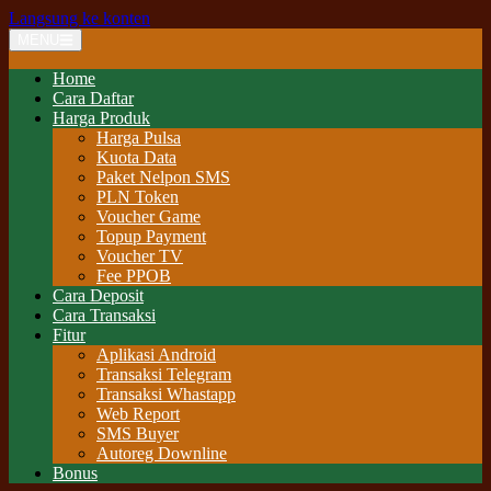
Langsung ke konten
MENU
Home
Cara Daftar
Harga Produk
Harga Pulsa
Kuota Data
Paket Nelpon SMS
PLN Token
Voucher Game
Topup Payment
Voucher TV
Fee PPOB
Cara Deposit
Cara Transaksi
Fitur
Aplikasi Android
Transaksi Telegram
Transaksi Whastapp
Web Report
SMS Buyer
Autoreg Downline
Bonus