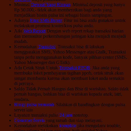
Minimal
Deposit Yang Ringan
. Minimal deposit yang hanya
Rp 50.000,- tidak akan memberatkan bagi anda yang
menjadikan bisnis pulsa ini sebagai bisnis sampingan.
Adanya
Fitur SMS Buyer
. Fitur ini bisa anda gunakan untuk
melakukan promosi konter/kios pulsa anda.
Ada
Web Report
Dengan web report rekap transaksi harian
dan memonitor perkembangan jaringan kita menjadi menjadi
mudah.
Kemudahan
Transaksi
, Transaksi bisa di lakukan
menggunakan SMS, Yahoo Messenger atau Gtalk, Transaksi
tanpa perlu menggunakan kode, banyak pilihan center (SMS,
Yahoo Messenger dan GTalk).
Ada Cetak Struk Untuk
Transaksi PPOB
. Jika anda yang
membuka loket pembayaran tagihan ppob, cetak struk akan
sangat membantu karena akan membuat loket anda semakin
di percaya.
Saldo Tidak Pernah Hangus dan Bisa di wariskan. Saldo tidak
pernah hangus, bahkan bisa di wariskan kepada anak, istri,
saudara.
Harga pulsa termurah
. Silahkan di bandingkan dengan pulsa
server lain
Layanan transaksi pulsa
24 jam
nonstop.
Customer Servis
yang ramah dan siap melayani.
Kemudahan melakukan
komplain
jika mengalami trouble,
online selama 24 jam non stop, baik melalui Yahoo