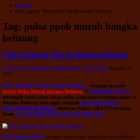
Beranda
Posts tagged “pulsa ppob murah bangka belitung”
Tag:
pulsa ppob murah bangka
belitung
Pulsa Elektrik Murah Bangka Belitung
Agen Pulsa
,
Bisnis Pulsa
,
Market Pulsa
,
Pulsa Murah
·
Agustus 31,
2016
Pulsa Elektrik Murah Bangka Belitung
– Sedang mencari
Server Pulsa Murah Bangka Belitung
??
MARKET PULSA
mengajak anda calon rekan mitra yang ingin berbisnis pulsa di
Bangka Belitung atau ingin menjadi
Agen Pulsa Murah
Elektrik Bangka Belitung
silahkan Daftar GRATIS bersama
Kami
www.MARKETPULSAELEKTRIK.com
Bisnis pulsa elektrik
maupun token listrik tentu tidak ada akhirnya.