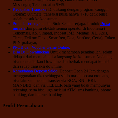
Messenger, Telepon, atau SMS.
Kecepatan Transaks
i Di dukung dengan program canggih
Otomax Ultimate, transaksi pulsa hanya 4 -10 detik pulsa
sudah masuk ke konsumen.
Produk Terlengkap
dan Stok Selalu Terjaga. Produk
Pulsa
murah
dari pulsa elektrik semua operator di Indonesia (
Telkomsel, AS, Simpati, Indosat IM3, Mentari, XL, Axis,
Three, Telkom Flexi, Smartfren, Esia, StarOne, Ceria), Token
PLN prabayar,
PPOB dan Voucher Game Online.
Bisa Di Downlinekan
Untuk menambah penghasilan, selain
didapat dari menjual pulsa langsung ke konsumen Anda juga
bisa mendaftarkan Downline dan berhak mendapat komisi
dari setiap transaksi downline,
Kemudahan Deposit Saldo
. Deposit Open 24 Jam dengan
menggunakan tiket sehingga saldo masuk secara otomatis,
bisa lakukan melalui transfer via BCA, BNI, BRI,
MANDIRI, dan via TELLER bagi yang tidak mempunyai
rekening, serta bisa juga melalui ATM, sms banking, phone
banking, dan internet banking
Profil Perusahaan