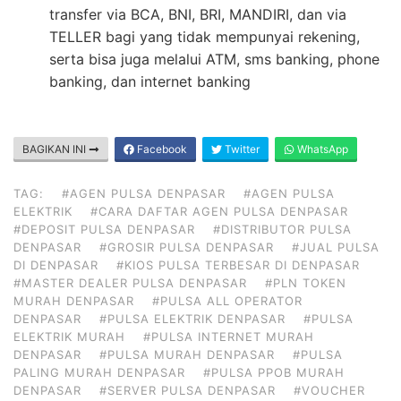
transfer via BCA, BNI, BRI, MANDIRI, dan via
TELLER bagi yang tidak mempunyai rekening,
serta bisa juga melalui ATM, sms banking, phone
banking, dan internet banking
BAGIKAN INI
Facebook
Twitter
WhatsApp
TAG:
#AGEN PULSA DENPASAR
#AGEN PULSA
ELEKTRIK
#CARA DAFTAR AGEN PULSA DENPASAR
#DEPOSIT PULSA DENPASAR
#DISTRIBUTOR PULSA
DENPASAR
#GROSIR PULSA DENPASAR
#JUAL PULSA
DI DENPASAR
#KIOS PULSA TERBESAR DI DENPASAR
#MASTER DEALER PULSA DENPASAR
#PLN TOKEN
MURAH DENPASAR
#PULSA ALL OPERATOR
DENPASAR
#PULSA ELEKTRIK DENPASAR
#PULSA
ELEKTRIK MURAH
#PULSA INTERNET MURAH
DENPASAR
#PULSA MURAH DENPASAR
#PULSA
PALING MURAH DENPASAR
#PULSA PPOB MURAH
DENPASAR
#SERVER PULSA DENPASAR
#VOUCHER