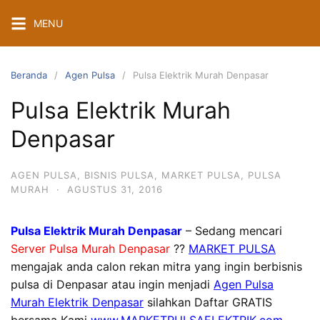
Langsung
MENU
ke
konten
Beranda
Agen Pulsa
Pulsa Elektrik Murah Denpasar
Pulsa Elektrik Murah
Denpasar
AGEN PULSA
,
BISNIS PULSA
,
MARKET PULSA
,
PULSA
MURAH
·
AGUSTUS 31, 2016
Pulsa Elektrik Murah Denpasar
– Sedang mencari
Server Pulsa Murah Denpasar
??
MARKET PULSA
mengajak anda calon rekan mitra yang ingin berbisnis
pulsa di Denpasar atau ingin menjadi
Agen Pulsa
Murah Elektrik Denpasar
silahkan Daftar GRATIS