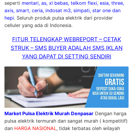
seperti
mentari, as, xl bebas, telkom flexi, esia, three,
axis, smart, ceria, indosat m3, simpati, star one dan
hepi
. Seluruh produk pulsa elektrik dari provider
celluler yang ada di Indonesia.
FITUR TELENGKAP WEBREPORT – CETAK
STRUK – SMS BUYER ADALAH SMS IKLAN
YANG DAPAT DI SETTING SENDIRI
Market Pulsa Elektrik Murah Denpasar
Dengan harga
pulsa elektrik termurah dan sangat murah ( kompetitif)
dan
HARGA NASIONAL
, tidak terbatas oleh wilayah