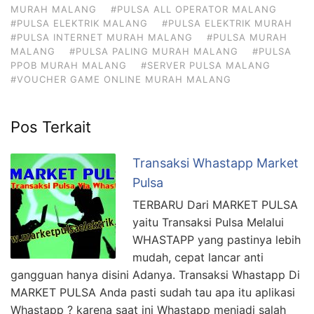
MURAH MALANG
#PULSA ALL OPERATOR MALANG
#PULSA ELEKTRIK MALANG
#PULSA ELEKTRIK MURAH
#PULSA INTERNET MURAH MALANG
#PULSA MURAH
MALANG
#PULSA PALING MURAH MALANG
#PULSA
PPOB MURAH MALANG
#SERVER PULSA MALANG
#VOUCHER GAME ONLINE MURAH MALANG
Pos Terkait
Transaksi Whastapp Market
Pulsa
TERBARU Dari MARKET PULSA
yaitu Transaksi Pulsa Melalui
WHASTAPP yang pastinya lebih
mudah, cepat lancar anti
gangguan hanya disini Adanya. Transaksi Whastapp Di
MARKET PULSA Anda pasti sudah tau apa itu aplikasi
Whastapp ? karena saat ini Whastapp menjadi salah