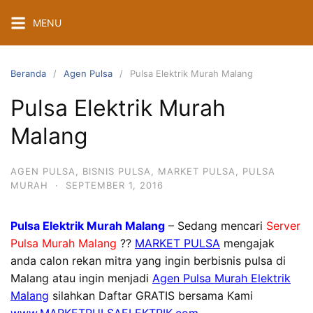
Langsung
MENU
ke
konten
Beranda
Agen Pulsa
Pulsa Elektrik Murah Malang
Pulsa Elektrik Murah
Malang
AGEN PULSA
,
BISNIS PULSA
,
MARKET PULSA
,
PULSA
MURAH
·
SEPTEMBER 1, 2016
Pulsa Elektrik Murah Malang
– Sedang mencari
Server
Pulsa Murah Malang
??
MARKET PULSA
mengajak
anda calon rekan mitra yang ingin berbisnis pulsa di
Malang atau ingin menjadi
Agen Pulsa Murah Elektrik
Malang
silahkan Daftar GRATIS bersama Kami