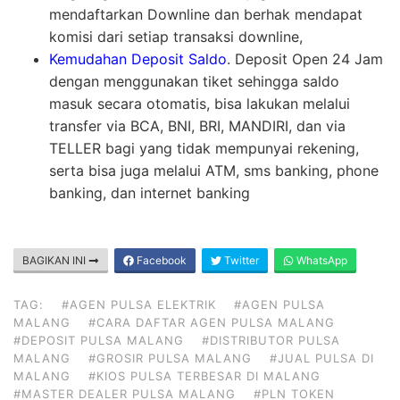
mendaftarkan Downline dan berhak mendapat
komisi dari setiap transaksi downline,
Kemudahan Deposit Saldo
. Deposit Open 24 Jam
dengan menggunakan tiket sehingga saldo
masuk secara otomatis, bisa lakukan melalui
transfer via BCA, BNI, BRI, MANDIRI, dan via
TELLER bagi yang tidak mempunyai rekening,
serta bisa juga melalui ATM, sms banking, phone
banking, dan internet banking
BAGIKAN INI
Facebook
Twitter
WhatsApp
TAG:
#AGEN PULSA ELEKTRIK
#AGEN PULSA
MALANG
#CARA DAFTAR AGEN PULSA MALANG
#DEPOSIT PULSA MALANG
#DISTRIBUTOR PULSA
MALANG
#GROSIR PULSA MALANG
#JUAL PULSA DI
MALANG
#KIOS PULSA TERBESAR DI MALANG
#MASTER DEALER PULSA MALANG
#PLN TOKEN