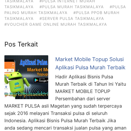
TASIKMALAYA
#PULSA INTERNET MURAH
TASIKMALAYA
#PULSA MURAH TASIKMALAYA
#PULSA
PALING MURAH TASIKMALAYA
#PULSA PPOB MURAH
TASIKMALAYA
#SERVER PULSA TASIKMALAYA
#VOUCHER GAME ONLINE MURAH TASIKMALAYA
Pos Terkait
Market Mobile Topup Solusi
Aplikasi Pulsa Murah Terbaik
Hadir Aplikasi Bisnis Pulsa
Murah Terbaik di Tahun Ini Yaitu
MARKET MOBILE TOPUP
Persembahan dari server
MARKET PULSA asli Magetan yang sudah terpercaya
sejak 2016 melayani Transaksi pulsa di seluruh
Indonesia. Aplikasi Bisnis Pulsa Murah Terbaik Jika
anda sedang mencari transaksi jualan pulsa yang aman