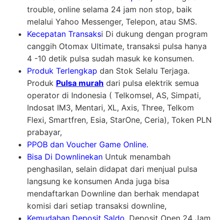
trouble, online selama 24 jam non stop, baik
melalui Yahoo Messenger, Telepon, atau SMS.
Kecepatan Transaks
i Di dukung dengan program
canggih Otomax Ultimate, transaksi pulsa hanya
4 -10 detik pulsa sudah masuk ke konsumen.
Produk Terlengkap
dan Stok Selalu Terjaga.
Produk
Pulsa murah
dari pulsa elektrik semua
operator di Indonesia ( Telkomsel, AS, Simpati,
Indosat IM3, Mentari, XL, Axis, Three, Telkom
Flexi, Smartfren, Esia, StarOne, Ceria), Token PLN
prabayar,
PPOB dan Voucher Game Online.
Bisa Di Downlinekan
Untuk menambah
penghasilan, selain didapat dari menjual pulsa
langsung ke konsumen Anda juga bisa
mendaftarkan Downline dan berhak mendapat
komisi dari setiap transaksi downline,
Kemudahan Deposit Saldo
. Deposit Open 24 Jam