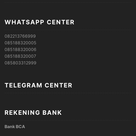
WHATSAPP CENTER
082213766999
085188320005
085188320006
085188320007
085803312999
TELEGRAM CENTER
REKENING BANK
Bank BCA