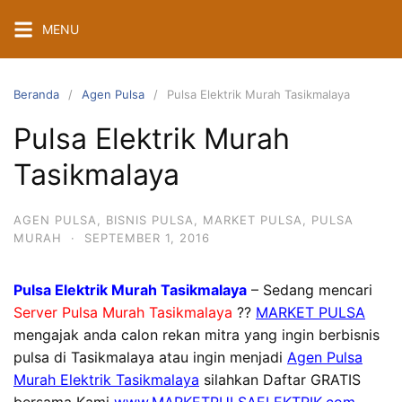
Langsung
MENU
ke
konten
Beranda
Agen Pulsa
Pulsa Elektrik Murah Tasikmalaya
Pulsa Elektrik Murah
Tasikmalaya
AGEN PULSA
,
BISNIS PULSA
,
MARKET PULSA
,
PULSA
MURAH
·
SEPTEMBER 1, 2016
Pulsa Elektrik Murah Tasikmalaya
– Sedang mencari
Server Pulsa Murah Tasikmalaya
??
MARKET PULSA
mengajak anda calon rekan mitra yang ingin berbisnis
pulsa di Tasikmalaya atau ingin menjadi
Agen Pulsa
Murah Elektrik Tasikmalaya
silahkan Daftar GRATIS