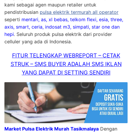
kami sebagai agen maupun retailer untuk
pendistribusian
pulsa elektrik termurah all operator
seperti
mentari, as, xl bebas, telkom flexi, esia, three,
axis, smart, ceria, indosat m3, simpati, star one dan
hepi
. Seluruh produk pulsa elektrik dari provider
celluler yang ada di Indonesia.
FITUR TELENGKAP WEBREPORT – CETAK
STRUK – SMS BUYER ADALAH SMS IKLAN
YANG DAPAT DI SETTING SENDIRI
Market Pulsa Elektrik Murah Tasikmalaya
Dengan